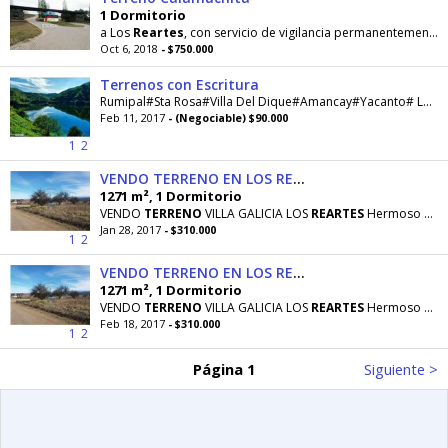
1 Dormitorio
a Los
Reartes
, con servicio de vigilancia permanentemente. Se encuentra a sólo 1000 mts. del casco histórico
Oct 6, 2018
- $750.000
Terrenos con Escritura
Rumipal#Sta Rosa#Villa Del Dique#Amancay#Yacanto# Los
R
Feb 11, 2017
- (Negociable) $90.000
1
2
VENDO TERRENO EN LOS REARTES CON ESCRITURA
1271 m², 1 Dormitorio
VENDO
TERRENO
VILLA GALICIA LOS
REARTES
Hermoso
Ter
Jan 28, 2017
- $310.000
1
2
VENDO TERRENO EN LOS REARTES CON ESCRITURA
1271 m², 1 Dormitorio
VENDO
TERRENO
VILLA GALICIA LOS
REARTES
Hermoso
Ter
Feb 18, 2017
- $310.000
1
2
Página 1
Siguiente >