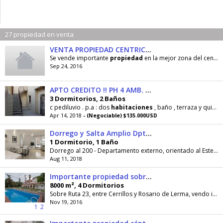
27 propiedad en venta
VENTA PROPIEDAD CENTRICA EN !
Se vende importante
propiedad
en la mejor zona del centro de
Sep 24, 2016
APTO CREDITO !! PH 4 AMB. PATIO Y QUINCHO !! OPORTUNIDAD !!!
3 Dormitorios, 2 Baños
c pediluvio . p.a : dos
habitaciones
, baño , terraza y quincho . estado de la
Apr 14, 2018
- (Negociable) $135.000USD
Dorrego y Salta Amplio Dpto de 1 Dormitorio Externo. Vende Uno Propiedades
1 Dormitorio, 1 Baño
Dorrego al 200 - Departamento externo, orientado al Este, con balcón terraza, entrega en Mayo de 2021. La mejor ubicación; a pocas cuadras del río...
Aug 11, 2018
Importante propiedad sobre ruta 23
8000 m², 4 Dormitorios
Sobre Ruta 23, entre Cerrillos y Rosario de Lerma, vendo importante
Nov 19, 2016
1
2