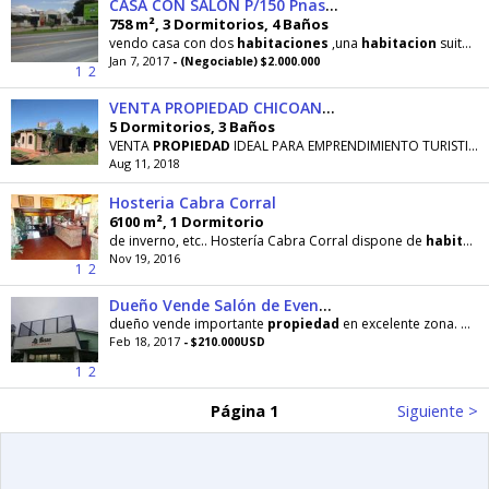
CASA CON SALON P/150 Pnas recibo vehiculo
758 m², 3 Dormitorios, 4 Baños
vendo casa con dos
habitaciones
,una
habitacion
suite con hidromasaje a terminar ,dos baños
Jan 7, 2017
- (Negociable) $2.000.000
1
2
VENTA PROPIEDAD CHICOANA P/EMPRENDIMIENTO TURISTI
5 Dormitorios, 3 Baños
VENTA
PROPIEDAD
IDEAL PARA EMPRENDIMIENTO TURISTICO (COMPLEJO DE CABAÑAS/CAMPING), A METROS
Aug 11, 2018
Hosteria Cabra Corral
6100 m², 1 Dormitorio
de inverno, etc.. Hostería Cabra Corral dispone de
habitaciones
Nov 19, 2016
1
2
Dueño Vende Salón de Eventos + Vivienda
dueño vende importante
propiedad
en excelente zona. Actualmente funcionando como son de eventos
Feb 18, 2017
- $210.000USD
1
2
Página 1
Siguiente >