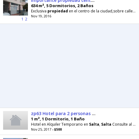
Importante propiedad céntrica en venta
634 m², 5 Dormitorios, 2 Baños
Exclusiva
propiedad
en el centro de la ciudad,sobre calle Urquiza.La misma se desarrolla en tres
Nov 19, 2016
1
2
zp63 Hotel para 2 personas en
1 m², 1 Dormitorio, 1 Baño
Hotel en Alquiler Temporario en
Salta
,
Salta
Consulte al Dueño: Fernando LISTADO DE PRECIOS
Nov 25, 2017
- $500