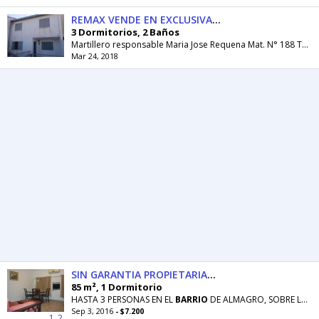
REMAX VENDE EN EXCLUSIVA DEPARTAMENTO DUPLEX
3 Dormitorios, 2 Baños
Martillero responsable Maria Jose Requena Mat. N° 188 Todas las propiedades que figuran en mi perfil se encuentran a cargo del profesional...
Mar 24, 2018
SIN GARANTIA PROPIETARIADOS AMBIENTES AMOBLADO
85 m², 1 Dormitorio
HASTA 3 PERSONAS EN EL
BARRIO
DE ALMAGRO, SOBRE LA AVDA. H. YRIGOYEN, A DOS CUADRAS DE AVDA. RIVADAVIA
Sep 3, 2016
- $7.200
1
2