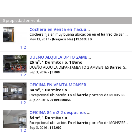
8 propiedad en venta
Cochera en Venta en Tacuarí 640
Cochera fija en muy buena ubicación en el
barrio
de San Telmo - Montserrat. El complejo de cocheras
May 13, 2017
- (Negociable) $19.500USD
1
2
DUEÑO ALQUILA DPTO 2AMB CABA
26 m², 1 Dormitorio, 1 Baño
DUEÑO ALQUILA DEPARTAMENTO 2 AMBIENTES
Barrio
: San Telmo. Ubicación: El departamento se encuentra
Sep 3, 2016
- $5.000
1
2
OFICINA EN VENTA MONSERRAT INMEJORABLE UBICACION
84 m², 1 Dormitorio
Excepcional ubicación. En el
barrio
porteño de MONSERRAT. A media cuadra de Lima y una de Av
Aug 27, 2016
- $109.500USD
1
2
OFICINA 84 m2 2 despachos planta abiertaMONSERRAT
84 m², 1 Dormitorio
Excepcional ubicación. En el
barrio
porteño de MONSERRAT. A media cuadra de Lima y una de Av
Sep 3, 2016
- $12.000
1
2