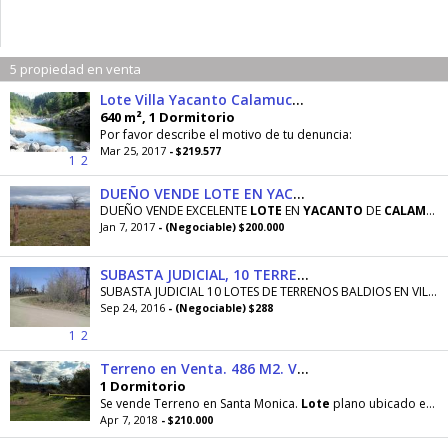
5 propiedad en venta
Lote Villa Yacanto Calamuchita
640 m², 1 Dormitorio
Por favor describe el motivo de tu denuncia:
Mar 25, 2017
- $219.577
1
2
DUEÑO VENDE LOTE EN YACANTO CALAMUCHITA
DUEÑO VENDE EXCELENTE
LOTE
EN
YACANTO
DE
CALAMUCHITA
Jan 7, 2017
- (Negociable) $200.000
SUBASTA JUDICIAL, 10 TERRENOS EN VILLA YACANTO, 1 TERRENO VILLA RUMIPAL CALAMUCHITA
SUBASTA JUDICIAL 10 LOTES DE TERRENOS BALDIOS EN VILLA
Sep 24, 2016
- (Negociable) $288
1
2
Terreno en Venta. 486 M2. Venta de terreno en Santa Rosa
1 Dormitorio
Se vende Terreno en Santa Monica.
Lote
plano ubicado en la parte alta de este peculiar barrio
Apr 7, 2018
- $210.000