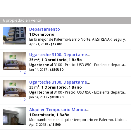
6 propiedad en venta
Departamento
1 Dormitorio
En lo mejor de Palermo-Barrio Norte. A ESTRENAR. Seguí y
Ug
Apr 21, 2018
- $17.000
Ugarteche 3100. Departamento a nuevo amueblado
35 m², 1 Dormitorio, 1 Baño
Ugarteche
al 3100 - Precio: USD 850 - Excelente departamento amueblado reciclado a nuevo, de dos
Jan 14, 2017
- $850USD
1
2
Ugarteche 3100. Departamento a nuevo amueblado
35 m², 1 Dormitorio, 1 Baño
Ugarteche
al 3100 - Precio: USD 850 - Excelente departamento amueblado reciclado a nuevo, de dos
Jan 14, 2017
- $850USD
1
2
Alquiler Temporario Monoambiente, Cabello 3600
1 Dormitorio, 1 Baño
Monoambiente en alquiler temporario en Palermo. Ubicado en Cabello y
Apr 7, 2018
- $13.500