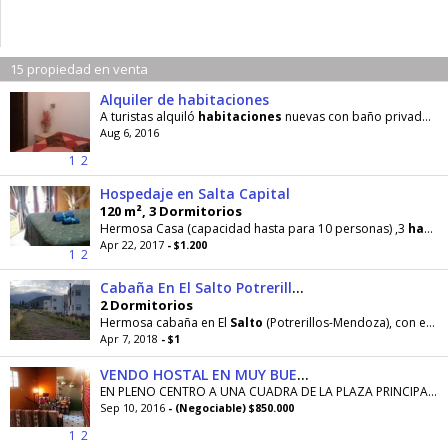
15 propiedad en venta
Alquiler de habitaciones
A turistas alquiló
habitaciones
nuevas con baño privado somier tv led de 32" con cable
Aug 6, 2016
1
2
Hospedaje en Salta Capital
120 m², 3 Dormitorios
Hermosa Casa (capacidad hasta para 10 personas) ,3
habitaciones
Apr 22, 2017
- $1.200
1
2
Cabaña En El Salto Potrerillos Alquiler
2 Dormitorios
Hermosa cabaña en El
Salto
(Potrerillos-Mendoza), con excelentes vistas a la montaña. Dos
Apr 7, 2018
- $1
VENDO HOSTAL EN MUY BUENA OPORTUNIDAD
EN PLENO CENTRO A UNA CUADRA DE LA PLAZA PRINCIPAL, 14
Sep 10, 2016
- (Negociable) $850.000
1
2