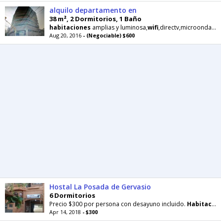
alquilo departamento en
38 m², 2 Dormitorios, 1 Baño
habitaciones
amplias y luminosa,
wifi
,directv,microonda,lavaropa,lavajilla,heladera,cocina,cochera cubierta
Aug 20, 2016
- (Negociable) $600
Hostal La Posada de Gervasio
6 Dormitorios
Precio $300 por persona con desayuno incluido.
Habitaciones
Apr 14, 2018
- $300