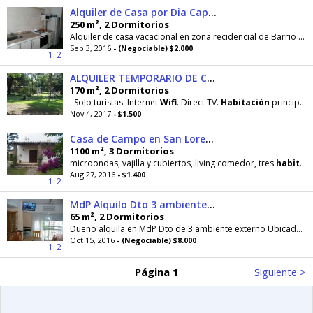
Alquiler de Casa por Dia Capital
250 m², 2 Dormitorios
Alquiler de casa vacacional en zona recidencial de Barrio Grand Bourg con 2
Sep 3, 2016
- (Negociable) $2.000
1
2
ALQUILER TEMPORARIO DE CASA DE CAMPO EN
170 m², 2 Dormitorios
. Solo turistas. Internet
Wifi
. Direct TV.
Habitación
principal con vestidor, Aire Acondicionado
Nov 4, 2017
- $1.500
Casa de Campo en San Lorenzo
1100 m², 3 Dormitorios
microondas, vajilla y cubiertos, living comedor, tres
habitaciones
Aug 27, 2016
- $1.400
1
2
MdP Alquilo Dto 3 ambientes Externo muy luminoso
65 m², 2 Dormitorios
Dueño alquila en MdP Dto de 3 ambiente externo Ubicado en Calle
Oct 15, 2016
- (Negociable) $8.000
1
2
Página 1
Siguiente >