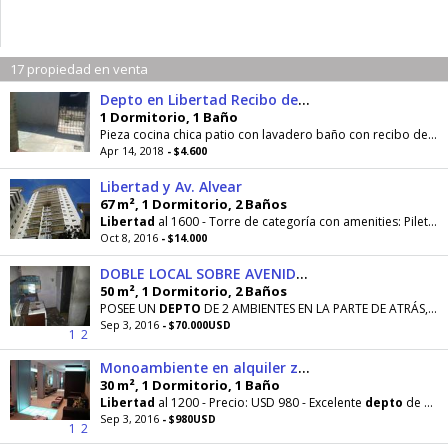
17 propiedad en venta
Depto en Libertad Recibo de Sueldo
1 Dormitorio, 1 Baño
Pieza cocina chica patio con lavadero baño con recibo de sueldo mas deposito atahualpa y elvecia 785 se puede ver el sábado de 10 a 12 cel...
Apr 14, 2018
- $4.600
Libertad y Av. Alvear
67 m², 1 Dormitorio, 2 Baños
Libertad
al 1600 - Torre de categoría con amenities: Pileta, Terraza con solárium y parrilla
Oct 8, 2016
- $14.000
DOBLE LOCAL SOBRE AVENIDA LIBERTAD
50 m², 1 Dormitorio, 2 Baños
POSEE UN
DEPTO
DE 2 AMBIENTES EN LA PARTE DE ATRÁS, QUE SE ENCUENTRA ALQUILADO ($1100 POR MES
Sep 3, 2016
- $70.000USD
1
2
Monoambiente en alquiler zona Recoleta
30 m², 1 Dormitorio, 1 Baño
Libertad
al 1200 - Precio: USD 980 - Excelente
depto
de un ambiente totalmente equipado
Sep 3, 2016
- $980USD
1
2