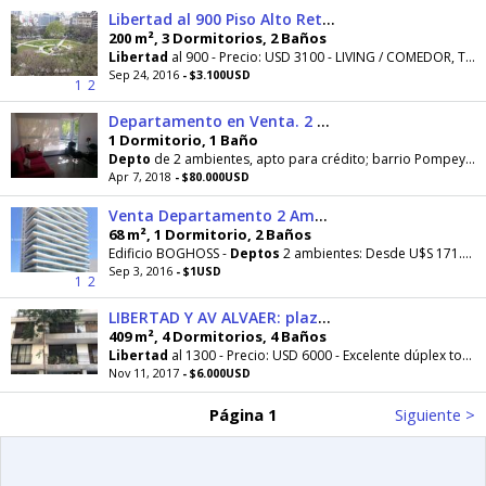
Libertad al 900 Piso Alto Retiro
200 m², 3 Dormitorios, 2 Baños
Libertad
al 900 - Precio: USD 3100 - LIVING / COMEDOR, TOILETTE, 3 DORMITORIOS (SUITE), COCINA
Sep 24, 2016
- $3.100USD
1
2
Departamento en Venta. 2 Amb. 1 Dor. 40 M2. 40 M2 Cub. 2 amb Libertad y Chaco
1 Dormitorio, 1 Baño
Depto
de 2 ambientes, apto para crédito; barrio Pompeya, Av.
Apr 7, 2018
- $80.000USD
Venta Departamento 2 Ambientes AV. LIBERTAD Y SALTA
68 m², 1 Dormitorio, 2 Baños
Edificio BOGHOSS -
Deptos
2 ambientes: Desde U$S 171.000.- (para 2° piso) Para mayor altura
Sep 3, 2016
- $1USD
1
2
LIBERTAD Y AV ALVAER: plazoleta Pellegrini, Unico duplex TERRAZA PROPIA 2 COCHERAS
409 m², 4 Dormitorios, 4 Baños
Libertad
al 1300 - Precio: USD 6000 - Excelente dúplex todo a nuevo con vista al río, gran terraza
Nov 11, 2017
- $6.000USD
Página 1
Siguiente >