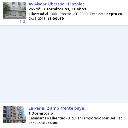
Av Alvear Libertad : Plazoleta Pellegrini, muy lindo zona Jockey Club, Embajada de Brasil y Francia
265 m², 3 Dormitorios, 3 Baños
Libertad
al 1300 - Precio: USD 3000 - Excelente
depto
en la zona mas exclusiva de recoleta
Oct 8, 2016
- $3.000USD
1
2
La Perla, 2 amb frente paya Catamarca y Libertad, SOLO FAMILIA, 5 pers. $ 1200 x dia
1 Dormitorio
Catamarca y
Libertad
- Alquiler Temporario Mar Del Plata •Dueño particular Alquila
Apr 7, 2018
- $4.000