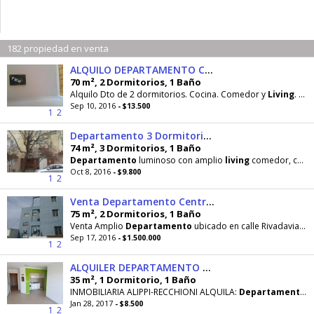
182 propiedad en venta
ALQUILO DEPARTAMENTO CENTRO NEUQUEN
70 m², 2 Dormitorios, 1 Baño
Alquilo Dto de 2 dormitorios. Cocina. Comedor y
Living
. para Uso Oficina o personas solas
Sep 10, 2016
- $13.500
1
2
Departamento 3 Dormitorios en Neuquen
74 m², 3 Dormitorios, 1 Baño
Departamento
luminoso con amplio
living
comedor, cocina, baño con ante baño, lavadero, 3
Oct 8, 2016
- $9.800
1
2
Venta Departamento Centro Neuquen
75 m², 2 Dormitorios, 1 Baño
Venta Amplio
Departamento
ubicado en calle Rivadavia al 700,Posee 2 dormitorios (con placard), baño
Sep 17, 2016
- $1.500.000
1
2
ALQUILER DEPARTAMENTO UN DORMITORIO NEUQUEN
35 m², 1 Dormitorio, 1 Baño
INMOBILIARIA ALIPPI-RECCHIONI ALQUILA:
Departamento
u
Jan 28, 2017
- $8.500
1
2