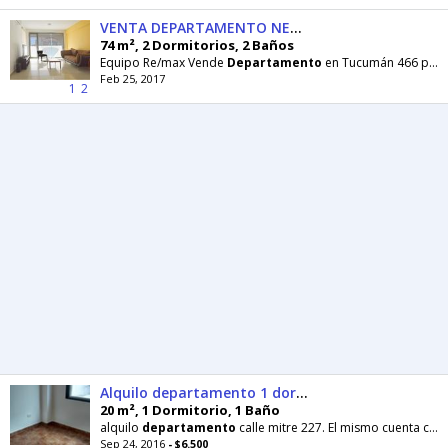
VENTA DEPARTAMENTO NEUQUEN CAPITAL
74 m², 2 Dormitorios, 2 Baños
Equipo Re/max Vende
Departamento
en Tucumán 466 piso 10 depto. de74m2, más balcón 7,49m2
Feb 25, 2017
1
2
Alquilo departamento 1 dormitorio Neuquen
20 m², 1 Dormitorio, 1 Baño
alquilo
departamento
calle mitre 227. El mismo cuenta con
Sep 24, 2016
- $6.500