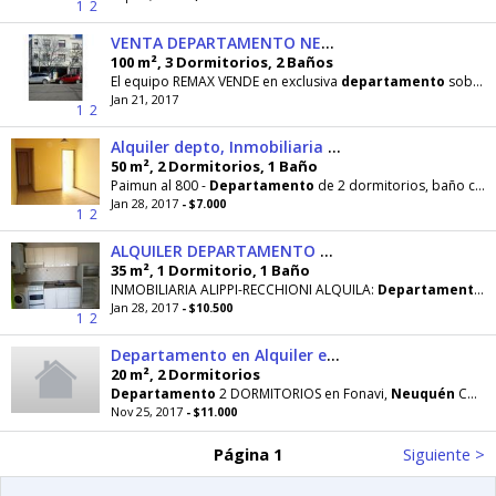
1
2
VENTA DEPARTAMENTO NEUQUEN CAPITAL
100 m², 3 Dormitorios, 2 Baños
El equipo REMAX VENDE en exclusiva
departamento
sobre la calle Bouquet Roldan al 400 de la ciudad
Jan 21, 2017
1
2
Alquiler depto, Inmobiliaria Profili y asoc , Neuquen
50 m², 2 Dormitorios, 1 Baño
Paimun al 800 -
Departamento
de 2 dormitorios, baño con ducha, cocina independiente y
Jan 28, 2017
- $7.000
1
2
ALQUILER DEPARTAMENTO UN DORMITORIO AMOBLADO NEUQUEN
35 m², 1 Dormitorio, 1 Baño
INMOBILIARIA ALIPPI-RECCHIONI ALQUILA:
Departamento
u
Jan 28, 2017
- $10.500
1
2
Departamento en Alquiler en Fonavi, $ 11000
20 m², 2 Dormitorios
Departamento
2 DORMITORIOS en Fonavi,
Neuquén
Cocina separada
Nov 25, 2017
- $11.000
Página 1
Siguiente >