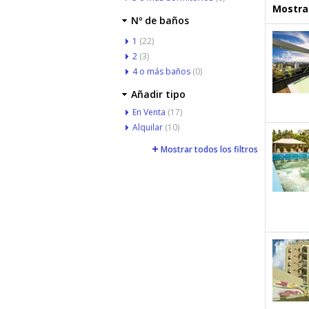
Mostrar
Nº de baños
1
(22)
2
(3)
4 o más baños
(0)
Añadir tipo
En Venta
(17)
Alquilar
(10)
Mostrar todos los filtros