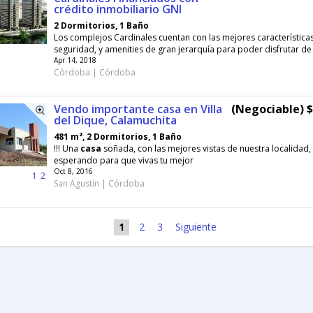
crédito inmobiliario GNI
2 Dormitorios, 1 Baño
Los complejos Cardinales cuentan con las mejores característica
seguridad, y amenities de gran jerarquía para poder disfrutar de 
Apr 14, 2018
Córdoba | Córdoba
Vendo importante casa en Villa
(Negociable) 
del Dique, Calamuchita
481 m², 2 Dormitorios, 1 Baño
!!! Una
casa
soñada, con las mejores vistas de nuestra localidad, 
esperando para que vivas tu mejor
Oct 8, 2016
1
2
San Agustín | Córdoba
1
2
3
Siguiente