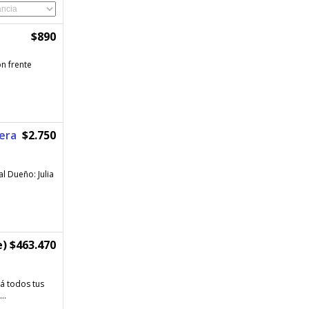
$890
n frente
hera
$2.750
l Dueño: Julia
) $463.470
á todos tus
..