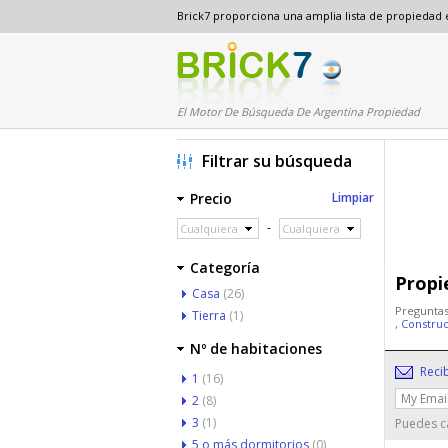
Brick7 proporciona una amplia lista de propiedad
El Motor De Búsqueda De Argentina Propiedad
Filtrar su búsqueda
Precio
Limpiar
-
Cualquiera
Cualquiera
Categoría
Propi
Casa
(26)
Preguntas
Tierra
(1)
,
Construc
Nº de habitaciones
Reci
1
(16)
2
(8)
3
(1)
Puedes ca
5 o más dormitorios
(0)