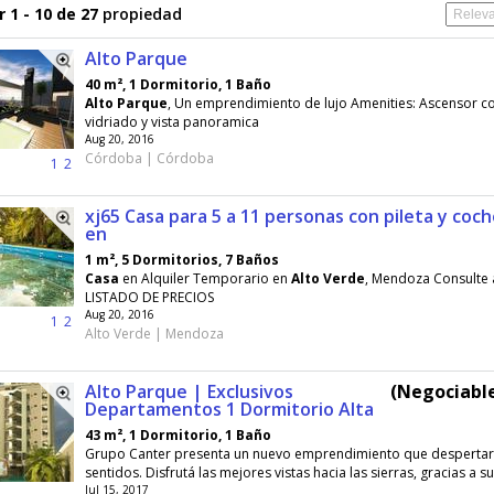
 1 - 10 de 27
propiedad
Alto Parque
40 m², 1 Dormitorio, 1 Baño
Alto
Parque
, Un emprendimiento de lujo Amenities: Ascensor co
vidriado y vista panoramica
Aug 20, 2016
Córdoba | Córdoba
1
2
xj65 Casa para 5 a 11 personas con pileta y coc
en
1 m², 5 Dormitorios, 7 Baños
Casa
en Alquiler Temporario en
Alto
Verde
, Mendoza Consulte a
LISTADO DE PRECIOS
Aug 20, 2016
1
2
Alto Verde | Mendoza
Alto Parque | Exclusivos
(Negociable
Departamentos 1 Dormitorio Alta
43 m², 1 Dormitorio, 1 Baño
Grupo Canter presenta un nuevo emprendimiento que despertar
sentidos. Disfrutá las mejores vistas hacia las sierras, gracias a su.
Jul 15, 2017