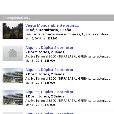
24 propiedad en venta
Venta Monoambiente pronta entrega Fisherton
36 m², 1 Dormitorio, 1 Baño
uno. Departamentos monoambientes, 1 , 2 y 3 dormitorios, duplex de 1 y 2 dormitorios con
Jan 13, 2018
- $1.225.800
Alquiler, Dúplex 2 dormitorio con patio y cochera, Fisherton
2 Dormitorios, 2 Baños
Av. Eva Perón al 8600 - TERRAZAS AL GREEN se caracteriza por su excelente ubicación, lindero al Jockey Club, con vistas al green; sobre ex calle...
Mar 31, 2018
- $23.000
Alquiler, Dúplex 2 dormitorio con patio y 2 cocheras, Fisherton
2 Dormitorios, 2 Baños
Av. Eva Perón al 8600 - TERRAZAS AL GREEN se caracteriza por su excelente ubicación, lindero al Jockey Club, con vistas al green; sobre ex calle...
Mar 31, 2018
- $23.000
Alquiler, Dúplex 2 dormitorio con patio y 2 cocheras, Fisherton
2 Dormitorios, 2 Baños
Av. Eva Perón al 8600 - TERRAZAS AL GREEN se caracteriza por su excelente ubicación, lindero al Jockey Club, con vistas al green; sobre ex calle...
Mar 31, 2018
- $23.000
Alquiler, Dúplex 2 dormitorio, patio, cochera y baulera, Fisherton