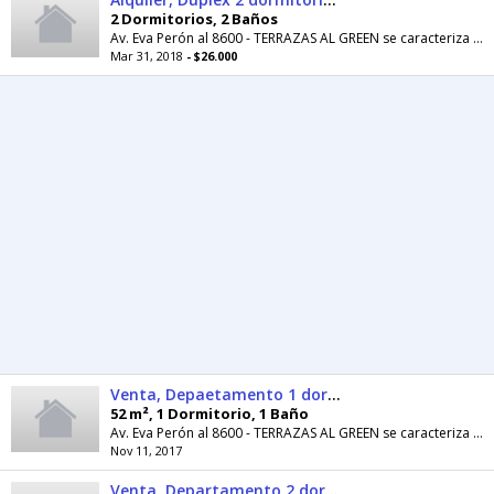
2 Dormitorios, 2 Baños
Av. Eva Perón al 8600 - TERRAZAS AL GREEN se caracteriza por su excelente ubicación, lindero al Jockey Club, con vistas al green; sobre ex calle...
Mar 31, 2018
- $26.000
Venta, Depaetamento 1 dormitorio con parrillero, Fisherton
52 m², 1 Dormitorio, 1 Baño
Av. Eva Perón al 8600 - TERRAZAS AL GREEN se caracteriza por su excelente ubicación, lindero al Jockey Club, con vistas al green; sobre ex calle...
Nov 11, 2017
Venta, Departamento 2 dormitorios con quincho y 2 cocheras, Fisherton