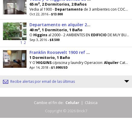
65 m², 2 Dormitorios, 2 Baños
Vedia al 1900 -
Departamento
de 3 ambientes con COCHERA FIJA. Superficie total 65 m2. Muy luminoso
Oct 22, 2016
- $13.000
Departamento en alquiler 2 ambientes con cochera fija zona Belgrano
40 m², 1 Dormitorio, 1 Baño
O
Higgins
al 2000 - 2 AMBIENTES EN
EDIFICIO
DE MUY BUENA CATEGORÍA CON ESPACIO GUARDACOCHE CUBIERTO
Sep 3, 2016
- $8.500
1
2
Franklin Roosevelt 1900 ref 319
1 Dormitorio, 1 Baño
Y O´
HIGGINS
c/piscina y laundry Operacion:
Alquiler
Categoria:
Apr 14, 2018
- $1.090USD
Recibe alertas por email de las últimas
Cambie el fin de:
Celular
|
Clásica
Copyright © 2026 Brick7