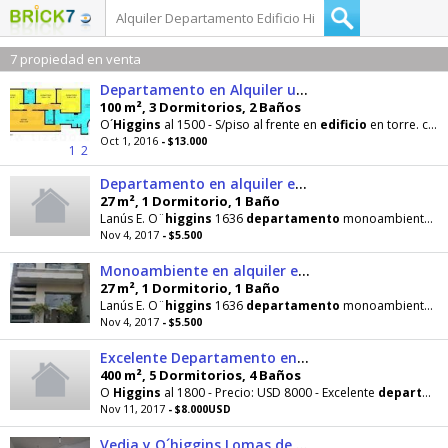
7 propiedad en venta
Departamento en Alquiler ubicado en Belgrano BEL2733_LP112486
100 m², 3 Dormitorios, 2 Baños
O´
Higgins
al 1500 - S/piso al frente en
edificio
en torre. cochera espacio y baulera
Oct 1, 2016
- $13.000
1
2
Departamento en alquiler en Lanus Este
27 m², 1 Dormitorio, 1 Baño
Lanús E. O¨
higgins
1636
departamento
monoambiente APTO PROFESIONAL O VIVIENDA
Nov 4, 2017
- $5.500
Monoambiente en alquiler en Lanus Este
27 m², 1 Dormitorio, 1 Baño
Lanús E. O¨
higgins
1636
departamento
monoambiente APTO PROFESIONAL O VIVIENDA
Nov 4, 2017
- $5.500
Excelente Departamento en Alquiler. 8 ambientes
400 m², 5 Dormitorios, 4 Baños
O
Higgins
al 1800 - Precio: USD 8000 - Excelente
departamento
Nov 11, 2017
- $8.000USD
Vedia y O´higgins Lomas de Nuñez Depto de 3 amb con cochera fija en Alquiler, excelente estado