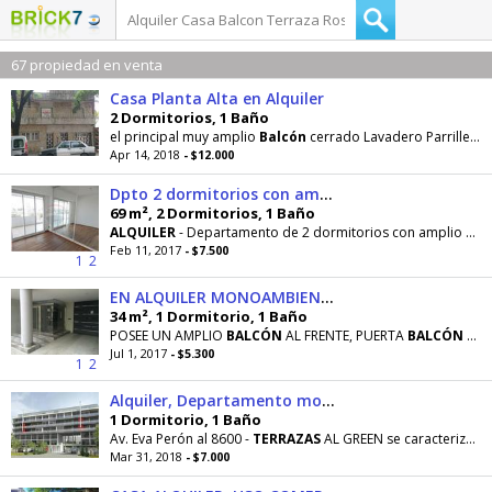
67 propiedad en venta
Casa Planta Alta en Alquiler
2 Dormitorios, 1 Baño
el principal muy amplio
Balcón
cerrado Lavadero Parrillero cubierto
Apr 14, 2018
- $12.000
Dpto 2 dormitorios con amplio balcón PICHINCHA
69 m², 2 Dormitorios, 1 Baño
ALQUILER
- Departamento de 2 dormitorios con amplio
bal
Feb 11, 2017
- $7.500
1
2
EN ALQUILER MONOAMBIENTE CON BALCON PARAGUAY 154
34 m², 1 Dormitorio, 1 Baño
POSEE UN AMPLIO
BALCÓN
AL FRENTE, PUERTA
BALCÓN
CON DOBLE VIDRIO HERMÉTICO (DVH), PISOS DE MADERA
Jul 1, 2017
- $5.300
1
2
Alquiler, Departamento monoambiente, balcón con parrillero, Fisherton
1 Dormitorio, 1 Baño
Av. Eva Perón al 8600 -
TERRAZAS
AL GREEN se caracteriza por su excelente ubicación, lindero
Mar 31, 2018
- $7.000