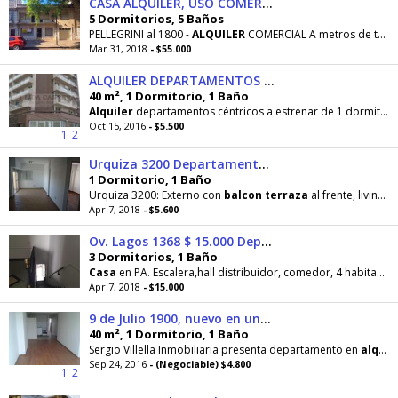
CASA ALQUILER, USO COMERCIAL, CLINICA, ESTUDIO, GASTRONOMICOS
5 Dormitorios, 5 Baños
PELLEGRINI al 1800 -
ALQUILER
COMERCIAL A metros de tribunales, ideal clínica, estudio
Mar 31, 2018
- $55.000
ALQUILER DEPARTAMENTOS A ESTRENAR CENTRICOS 1 DORMITORIO
40 m², 1 Dormitorio, 1 Baño
Alquiler
departamentos céntricos a estrenar de 1 dormitorio.
Oct 15, 2016
- $5.500
1
2
Urquiza 3200 Departamento Barabino Buenos Negocios Inmobiliarios
1 Dormitorio, 1 Baño
Urquiza 3200: Externo con
balcon
terraza
al frente, living con kitchenette integrada. dormitorio
Apr 7, 2018
- $5.600
Ov. Lagos 1368 $ 15.000 Departamento Alquiler
3 Dormitorios, 1 Baño
Casa
en PA. Escalera,hall distribuidor, comedor, 4 habitaciones amplias con piso de pinotea, cocina
Apr 7, 2018
- $15.000
9 de Julio 1900, nuevo en una zona inmejorable, muy cercano a Av. Pellegrini y Bv. Oroño
40 m², 1 Dormitorio, 1 Baño
Sergio Villella Inmobiliaria presenta departamento en
alquiler
Sep 24, 2016
- (Negociable) $4.800
1
2